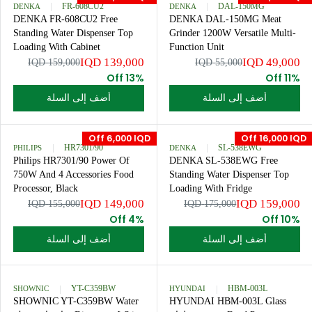
0
0
I
A
I
169,000 IQD
79,0
I
I
175,000 IQD
84,000 IQD
C
L
C
Q
Q
R
4% Off
E
E
E
D
D
E
1
F
1
أضف إلى السلة
أضف إلى السلة
G
6
O
7
U
9
R
0
L
,
Off 20,000 IQD
Off 6,0
1
,
A
0
DENKA
FR-608CU2
DENKA
DAL-150MG
4
0
R
0
DENKA FR-608CU2 Free
DENKA DAL-150MG Mea
9
0
P
0
Standing Water Dispenser Top
Grinder 1200W Versatile Mu
,
0
R
I
Loading With Cabinet
Function Unit
0
I
I
Q
139,000 IQD
49,0
0
Q
159,000 IQD
55,000 IQD
C
D
R
0
D
13% Off
E
,
E
I
1
N
أضف إلى السلة
أضف إلى السلة
G
Q
7
O
U
D
5
W
L
,
O
Off 6,000 IQD
Off 16,0
A
0
PHILIPS
HR7301/90
DENKA
SL-538EWG
N
R
0
Philips HR7301/90 Power Of
DENKA SL-538EWG Free
S
P
0
750W And 4 Accessories Food
Standing Water Dispenser T
A
R
I