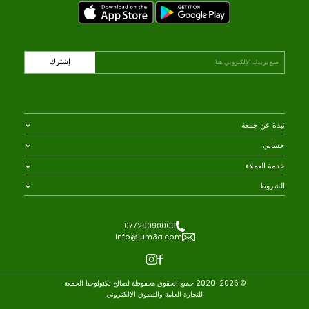
Side-By-Side Door
Four Door Refrigerator,
A
Refrigerator, Silver ثلاجة
Silver
L
بابين 681 لتر الحافظ
E
1,549,000 IQD
1,349,000 IQD
F
1,775,000 IQD
1,535,000 IQD
O
R
12% وفر
13% وفر
1
6
7
,
0
0
0
I
Q
JUM3A.COM هو موقع التسوق الرائد عبر الإنترنت
D
في العراق | تتوفر فيه الهواتف المحمولة وأجهزة
التلفزيون الذكية ومكيفات الهواء والثلاجات والغسالات
وأجهزة المطبخ والأجهزة المنزلية الأخرى.