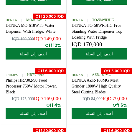
P
Grinder 3000W Versatile Multi-
Faucets, Glass Design, Bla
0
R
Function Unit
Gold
I
I
100,000 IQD
130,000 IQD
Q
C
R
R
D
E
E
E
أضف إلى السلة
أضف إلى السلة
1
G
G
6
U
U
9
L
L
Off 20,000 IQD
,
A
A
DENKA
MO-618WT3
DENKA
TO-58WR3HG
0
R
R
DENKA MO-618WT3 Water
DENKA TO-58WR3HG Fre
0
P
P
Dispenser With Fridge, White
Standing Water Dispenser T
0
R
R
Loading With Fridge
149,000 IQD
169,000 IQD
I
I
I
170,000 IQD
R
12% Off
Q
R
C
C
E
D
E
E
E
أضف إلى السلة
أضف إلى السلة
G
,
G
1
1
U
N
U
0
3
L
O
L
0
0
Off 6,000 IQD
Off 5,0
A
W
A
PHILIPS
HR7302/90
DENKA
AZR-180MG
,
,
R
O
R
Philips HR7302/90 Food
DENKA AZR-180MG Meat
0
0
P
N
P
Processor 750W Motor Power,
Grinder 1800W High Quali
0
0
R
S
R
Black
Steel Cutting Blades