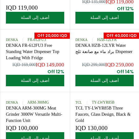
Water Dispenser Top Loading
Dispenser With Cabinet, To
Loading
119,0
135,000 IQD
119,000 IQD
R
E
أضف إلى السلة
أضف إلى السلة
G
U
L
Off 20,000 IQD
Off 40,0
A
DENKA
FR-612FU3
DENKA
HZB-12LYR
R
DENKA FR-612FU3 Free
DENKA HZB-12LYR Wate
P
 ماء مع صانعة ثلج
Standing Water Dispenser Top
R
Loading With Fridge
I
149,000 IQD
259,0
169,000 IQD
299,000 IQD
C
R
12% Off
E
E
1
أضف إلى السلة
أضف إلى السلة
G
1
U
9
L
,
A
DENKA
ARM-300MG
TCL
TY-LWYR85B
0
R
DENKA ARM-300MG Meat
TCL TY-LWYR85B Three
0