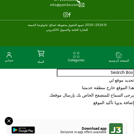
ة العملاء
ِع معنا
نشئ حساب
حدث الأخبار
بيعات الجملة
حقق من طلبيتك
شروط
ُكتب تعليقاً
ختر الموقع
سئلة متكررة
ياسة الخصوصية
ياسة التوصيل
ياسة الإلغاء والإرجاع
ريطة الموقع
روط الخدمة
07729090009
ياسة الخصوصية
info@jum3a.com
© 2020-2026 جميع الحقوق محفوظة لصالح تكنولوجيا الجمعة
للتجارة العامة والتسوق الالكتروني
Categories
حسابي
الرئيسية
السلة
وقع لي
قع خارج منطقة خدمتنا