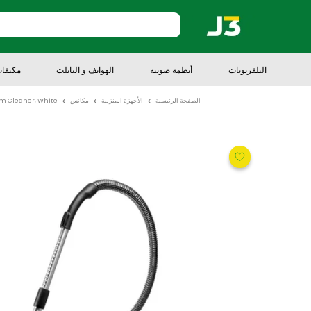
أنظمة صوتية
الهواتف و التابلت
مكيفات هواء
أج
الصفحة الرئيسية
الأجهزة المنزلية
مكانس
BOSCH BWD421PRO Wet & dry Vacuum Cleaner, White