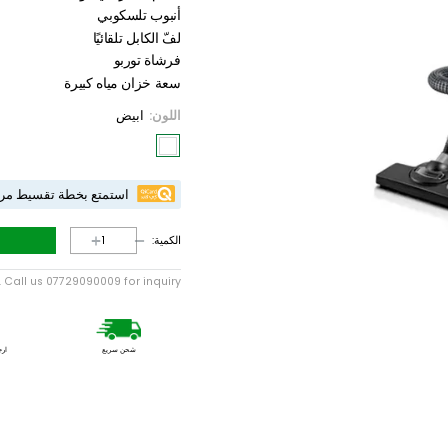
سعة كبيرة لكيس الغبار
تحكم متغير في قوة الشفط
أنبوب تلسكوبي
لفّ الكابل تلقائيًا
فرشاة توربو
سعة خزان مياه كبيرة
اللون:
ابيض
استمتع بخطة تقسيط مريحة حتى 10 دفعات شهرية
الكمية:
ailable. Call us 07729090009 for inquiry.
شحن سريع
ارجاع / استبدال س