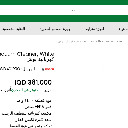
هزة منزلية
أجهزة المطبخ الصغيرة
العناية الشخصية
ا
 مكنسة كهربائية بوش
كهربائية بوش
الموديل:
BWD421PRO
381,000 IQD
خزين:
متوفر في المخزن
أُنجزت من قِبل :
قوة مُصنّفة ١٤٠٠ واط
فلتر HEPA صحي
مكنسة كهربائية للتنظيف الرطب والجاف