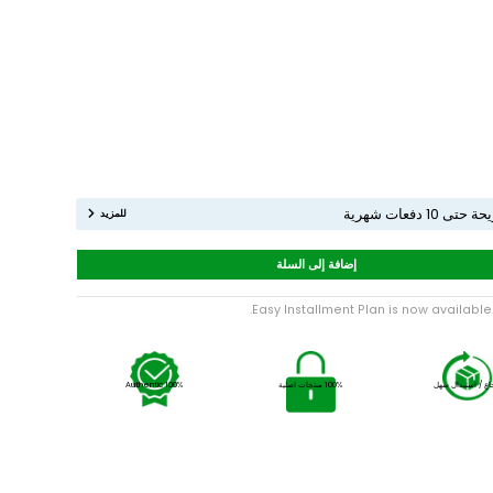
للمزيد
إضافة إلى السلة
Easy Installment Plan is now av
هل
100% منتجات اصلية
100% Authentic