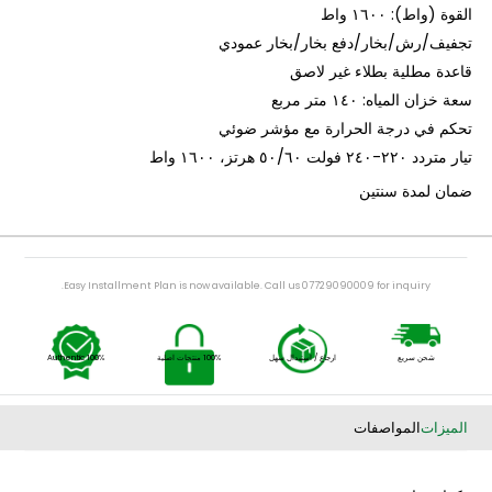
 بخار
اط): ١٦٠٠ واط
ف/رش/بخار/دفع بخار/بخار عمودي
 مطلية بطلاء غير لاصق
 المياه: ١٤٠ متر مربع
 في درجة الحرارة مع مؤشر ضوئي
ولت ٥٠/٦٠ هرتز، ١٦٠٠ واط
 لمدة سنتين
Easy Installment Plan is now available. Call us 07729090009 for inquiry.