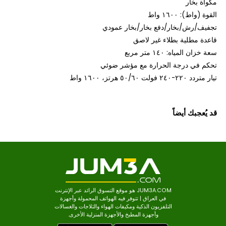
شحن سريع
ارجاع / استبدال سهل
100% منتجات اصلية
100% Authentic
زات
المواصفات
 بخار
اط): ١٦٠٠ واط
ف/رش/بخار/دفع بخار/بخار عمودي
 مطلية بطلاء غير لاصق
 المياه: ١٤٠ متر مربع
 في درجة الحرارة مع مؤشر ضوئي
ولت ٥٠/٦٠ هرتز، ١٦٠٠ واط
عجبك أيضاً