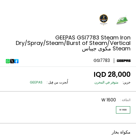
GEEPAS GSI7783 Steam I
Dry/Spray/Steam/Burst of Steam/Verti
وى جيباس
GSI7783
28,000
متوفر في المخزن
أُنجزت من قِبل :
GEEPAS
1600 W
: