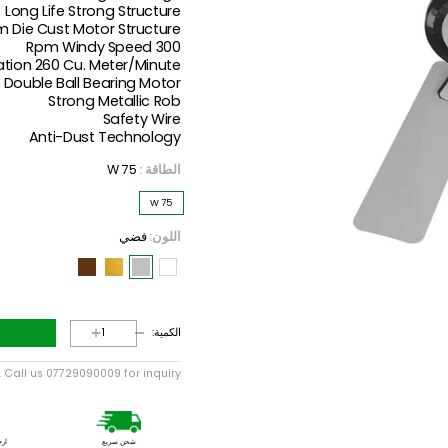
75W Motor
Full Copper Motor
Elegant Design
Long Life Strong Structure
uminum Die Cust Motor Structure
300 Rpm Windy Speed
r Circulation 260 Cu. Meter/Minute
Double Ball Bearing Motor
Strong Metallic Rob
Safety Wire
Anti-Dust Technology
الطاقة :
75 W
75 W
اللون
:
فضي
الكمية: