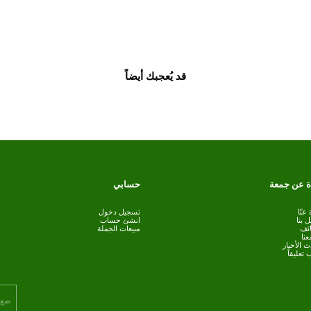
قد يُعجبك أيضاً
حسابي