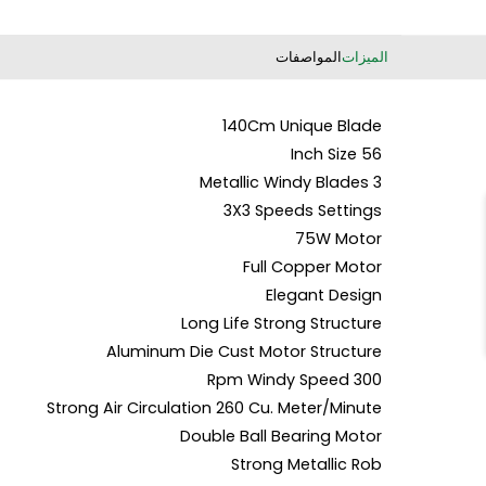
لمواصفات
140Cm Unique 
3X3 Speeds Set
75W 
Full Copper
Elegant 
Long Life Strong Str