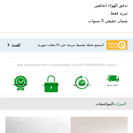
ارية
ذهبية
 استوائي
 سرع للمروحة
الهواء اتجاهين
 فقط
قيقي 3 سنوات
استمتع بخطة تقسيط مريحة حتى 10 دفعات شهرية
للمزيد
Easy Installment Plan is now available. Call us 07729090009 for inquiry.
شحن سريع
ارجاع / استبدال سهل
100% منتجات اصلية
100% Authentic