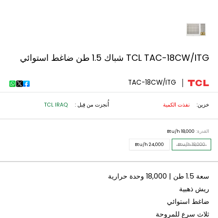
TCL TAC-1 شباك 1.5 طن ضاغط استوائي
TAC-18CW/ITG
نفذت الكمية
أُنجزت من قِبل :
TCL IRAQ
18,000 Btu/h
24,000 Btu/h
18,0